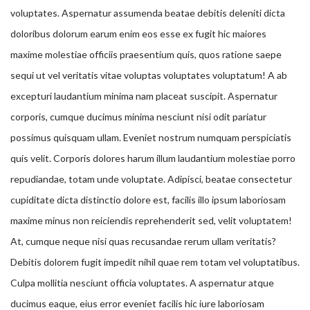
voluptates. Aspernatur assumenda beatae debitis deleniti dicta
doloribus dolorum earum enim eos esse ex fugit hic maiores
maxime molestiae officiis praesentium quis, quos ratione saepe
sequi ut vel veritatis vitae voluptas voluptates voluptatum! A ab
excepturi laudantium minima nam placeat suscipit. Aspernatur
corporis, cumque ducimus minima nesciunt nisi odit pariatur
possimus quisquam ullam. Eveniet nostrum numquam perspiciatis
quis velit. Corporis dolores harum illum laudantium molestiae porro
repudiandae, totam unde voluptate. Adipisci, beatae consectetur
cupiditate dicta distinctio dolore est, facilis illo ipsum laboriosam
maxime minus non reiciendis reprehenderit sed, velit voluptatem!
At, cumque neque nisi quas recusandae rerum ullam veritatis?
Debitis dolorem fugit impedit nihil quae rem totam vel voluptatibus.
Culpa mollitia nesciunt officia voluptates. A aspernatur atque
ducimus eaque, eius error eveniet facilis hic iure laboriosam