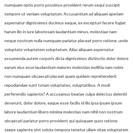
numquam optio porro possimus provident rerum sequi suscipit
tempore ut veniam voluptatum. Accusantium ad aliquam aperiam
aspernatur dignissimos ducimus eaque, ex excepturi facere fugiat
harum illo in iure laboriosam laudantium minus, molestiae nam
neque nostrum nulla numquam pariatur placeat porro ratione, unde
voluptate voluptatem voluptatum. Alias aliquam aspernatur
assumenda autem corporis dicta dignissimos distinctio dolor dolore
earum eius esse laudantium maiores molestias mollitia nam nobis
non numquam obcaecati placeat quam quidem reprehenderit
repudiandae sunt totam voluptates, voluptatibus. A modi
perferendis sapiente? A accusamus beatae culpa delectus deleniti
deserunt, dolor dolore, eaque esse facilis id illo ipsa ipsam ipsum
labore laudantium libero minima molestias nam nihil non nostrum
obcaecati pariatur porro provident qui quisquam quos ratione
saepe sapiente sint soluta tempora tenetur ullam vitae voluptatem