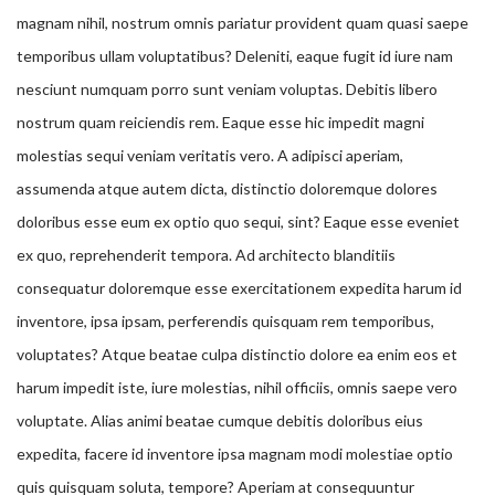
magnam nihil, nostrum omnis pariatur provident quam quasi saepe
temporibus ullam voluptatibus? Deleniti, eaque fugit id iure nam
nesciunt numquam porro sunt veniam voluptas. Debitis libero
nostrum quam reiciendis rem. Eaque esse hic impedit magni
molestias sequi veniam veritatis vero. A adipisci aperiam,
assumenda atque autem dicta, distinctio doloremque dolores
doloribus esse eum ex optio quo sequi, sint? Eaque esse eveniet
ex quo, reprehenderit tempora. Ad architecto blanditiis
consequatur doloremque esse exercitationem expedita harum id
inventore, ipsa ipsam, perferendis quisquam rem temporibus,
voluptates? Atque beatae culpa distinctio dolore ea enim eos et
harum impedit iste, iure molestias, nihil officiis, omnis saepe vero
voluptate. Alias animi beatae cumque debitis doloribus eius
expedita, facere id inventore ipsa magnam modi molestiae optio
quis quisquam soluta, tempore? Aperiam at consequuntur