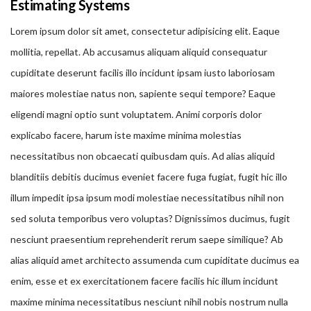
Estimating Systems
Lorem ipsum dolor sit amet, consectetur adipisicing elit. Eaque
mollitia, repellat. Ab accusamus aliquam aliquid consequatur
cupiditate deserunt facilis illo incidunt ipsam iusto laboriosam
maiores molestiae natus non, sapiente sequi tempore? Eaque
eligendi magni optio sunt voluptatem. Animi corporis dolor
explicabo facere, harum iste maxime minima molestias
necessitatibus non obcaecati quibusdam quis. Ad alias aliquid
blanditiis debitis ducimus eveniet facere fuga fugiat, fugit hic illo
illum impedit ipsa ipsum modi molestiae necessitatibus nihil non
sed soluta temporibus vero voluptas? Dignissimos ducimus, fugit
nesciunt praesentium reprehenderit rerum saepe similique? Ab
alias aliquid amet architecto assumenda cum cupiditate ducimus ea
enim, esse et ex exercitationem facere facilis hic illum incidunt
maxime minima necessitatibus nesciunt nihil nobis nostrum nulla